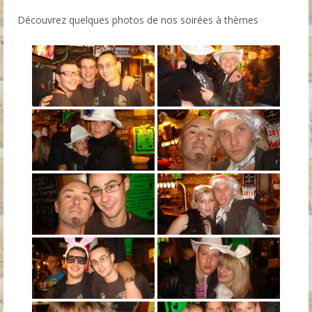
Whiskys
Découvrez quelques photos de nos soirées à thèmes
Rhums
Spécialités
Brasserie
Soirées
La Suite
Karaoke Lens
Contact