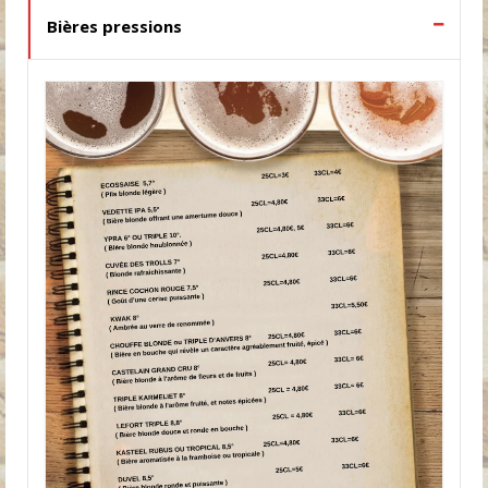
Bières pressions
Whiskys
Rhums
Spécialités
Brasserie
Soirées
La Suite
Karaoke Lens
Contact